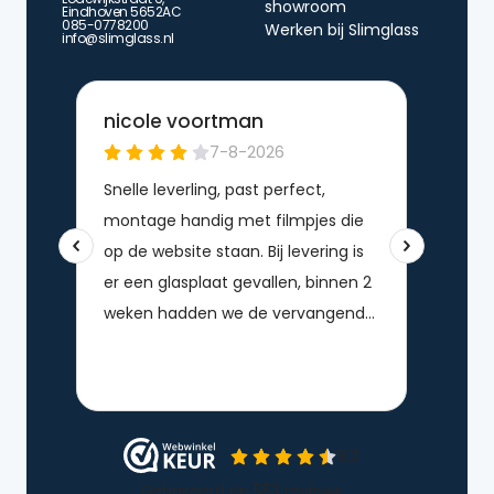
showroom
Eindhoven 5652AC
085-0778200
Werken bij Slimglass
info@slimglass.nl