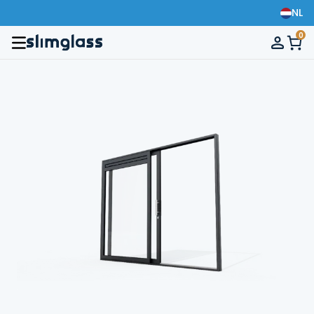
Snel, gratis bij u thuisbezorgd
NL
0