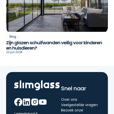
Blog
Zijn glazen schuifwanden veilig voor kinderen
en huisdieren?
22 juli 2026
Snel naar
Over ons
Veelgestelde vragen
Bezoek onze
Lodewijkstraat 6,