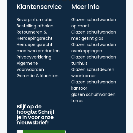
Klantenservice
Meer info
Bezorginformatie
Glazen schuifwanden
Bestelling afhalen
op maat
Retourneren &
Glazen schuifwanden
Herroepingsrecht
met getint glas
Herroepingsrecht
Glazen schuifwanden
maatwerkproducten
overkappingen
Privacyverklaring
Glazen schuifwanden
Algemene
tuinhuis
voorwaarden
Glazen schuifdeuren
Garantie & klachten
woonkamer
Glazen schuifwanden
kantoor
glazen schuifwanden
terras
Blijf op de
hoogte: Schrijf
je in voor onze
nieuwsbrief!