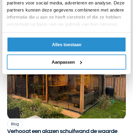
partners voor social media, adverteren en analyse. Deze
Gratis
5
Unieke
Gratis
partners kunnen deze gegevens combineren met andere
jaar
onderrail
levering
garantie
informatie die u aan ze heeft verstrekt of die ze hebben
verzameld op basis van uw gebruik van hun services.
Blog
Alles toestaan
Aanpassen
Blog
Verhoogt een glazen schuifwand de waarde