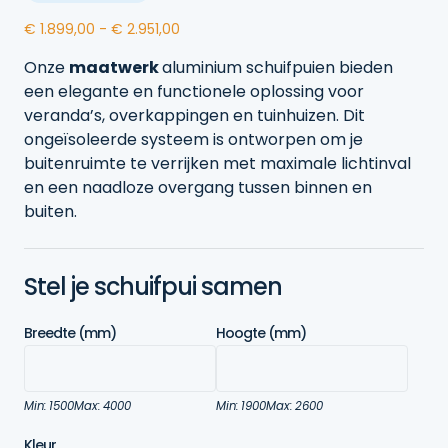
Prijsklasse:
€
1.899,00
-
€
2.951,00
€ 1.899,00
Onze
maatwerk
aluminium schuifpuien bieden
tot
een elegante en functionele oplossing voor
€ 2.951,00
veranda’s, overkappingen en tuinhuizen. Dit
ongeïsoleerde systeem is ontworpen om je
buitenruimte te verrijken met maximale lichtinval
en een naadloze overgang tussen binnen en
buiten.
Stel je schuifpui samen
Breedte (mm)
Hoogte (mm)
Min: 1500
Max: 4000
Min: 1900
Max: 2600
Kleur