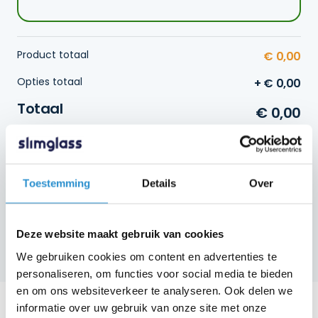
Product totaal
€
0,00
Opties totaal
€
0,00
Totaal
€
0,00
Aluminium
In winkelwagen
schuifpui
2-
Toestemming
Details
Over
delig
aantal
Gratis bezorging
Deze website maakt gebruik van cookies
| Binnen 3-4 weken geleverd
We gebruiken cookies om content en advertenties te
personaliseren, om functies voor social media te bieden
en om ons websiteverkeer te analyseren. Ook delen we
informatie over uw gebruik van onze site met onze