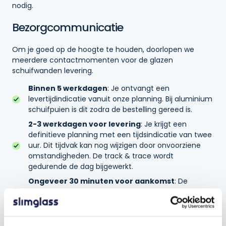
nodig.
Bezorgcommunicatie
Om je goed op de hoogte te houden, doorlopen we
meerdere contactmomenten voor de glazen
schuifwanden levering.
Binnen 5 werkdagen
: Je ontvangt een
levertijdindicatie vanuit onze planning. Bij aluminium
schuifpuien is dit zodra de bestelling gereed is.
2-3 werkdagen voor levering
: Je krijgt een
definitieve planning met een tijdsindicatie van twee
uur. Dit tijdvak kan nog wijzigen door onvoorziene
omstandigheden. De track & trace wordt
gedurende de dag bijgewerkt.
Ongeveer 30 minuten voor aankomst
: De
chauffeur belt om aan te geven dat ze bijna bij je
zijn.
Na levering
: Na ontvangst en ondertekening bij de