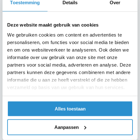
chauffeur krijg je digitaal een bevestiging.
Toestemming
Details
Over
Belangrijk
: Er moet altijd iemand aanwezig zijn om de
levering in ontvangst te nemen en te tekenen. Dit kan
jijzelf zijn of een aangewezen persoon.
Deze website maakt gebruik van cookies
We gebruiken cookies om content en advertenties te
Voor verdere vragen, neem gerust contact op met onze
personaliseren, om functies voor social media te bieden
klantenservice!
en om ons websiteverkeer te analyseren. Ook delen we
informatie over uw gebruik van onze site met onze
partners voor social media, adverteren en analyse. Deze
Snel naar
partners kunnen deze gegevens combineren met andere
informatie die u aan ze heeft verstrekt of die ze hebben
Over ons
verzameld op basis van uw gebruik van hun services.
Veelgestelde vragen
Bezoek onze
Lodewijkstraat 6,
showroom
Eindhoven 5652AC
Alles toestaan
085-0778200
Werken bij Slimglass
info@slimglass.nl
Aanpassen