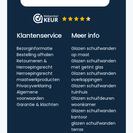
Klantenservice
Meer info
Bezorginformatie
Glazen schuifwanden
Bestelling afhalen
op maat
Retourneren &
Glazen schuifwanden
Herroepingsrecht
met getint glas
Herroepingsrecht
Glazen schuifwanden
maatwerkproducten
overkappingen
Privacyverklaring
Glazen schuifwanden
Algemene
tuinhuis
voorwaarden
Glazen schuifdeuren
Garantie & klachten
woonkamer
Glazen schuifwanden
kantoor
glazen schuifwanden
terras