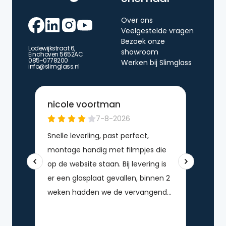
Over ons
Veelgestelde vragen
Bezoek onze
Lodewijkstraat 6,
showroom
Eindhoven 5652AC
085-0778200
Werken bij Slimglass
info@slimglass.nl