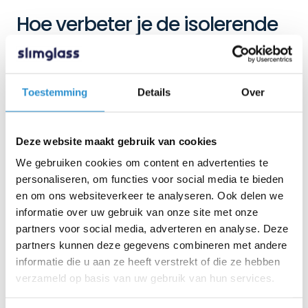
Hoe verbeter je de isolerende
werking van een glazen
schuifwand?
Toestemming
Details
Over
Je haalt meer comfort uit een glazen schuifwand door
niet alleen naar het glas te kijken. De montage,
aansluiting en accessoires bepalen samen hoe prettig
de ruimte aanvoelt.
Deze website maakt gebruik van cookies
We gebruiken cookies om content en advertenties te
Let vooral op:
personaliseren, om functies voor social media te bieden
Kies tochtstrippen of steellook profielen met
en om ons websiteverkeer te analyseren. Ook delen we
geïntegreerde tochtstrip.
informatie over uw gebruik van onze site met onze
Gebruik glasopvang voor een nette afsluiting aan de
partners voor social media, adverteren en analyse. Deze
zijkant.
partners kunnen deze gegevens combineren met andere
Zorg voor een vlakke, stabiele ondergrond voor de
informatie die u aan ze heeft verstrekt of die ze hebben
onderrail.
verzameld op basis van uw gebruik van hun services.
Controleer of de panelen goed op elkaar aansluiten.