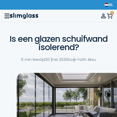
NL
0
Is een glazen schuifwand
isolerend?
6 min leestijd
20 mei 2026
Door Fatih Aksu