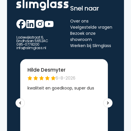
Snel naar
Over ons
Veelgestelde vragen
Bezoek onze
Lodewijkstraat 6,
showroom
Eindhoven 5652AC
085-0778200
Werken bij Slimglass
info@slimglass.nl