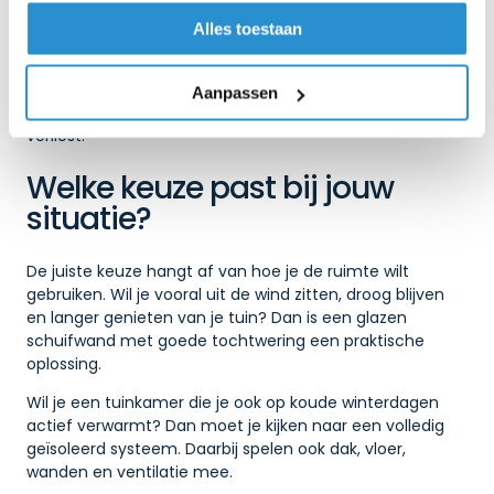
Combineer de wand met een overkapping die zelf
ook goed aansluit.
Alles toestaan
Een goede plaatsing voorkomt onnodige kieren.
Daardoor werkt de schuifwand beter tegen wind, tocht
Aanpassen
en regen, zonder dat je het open karakter van je veranda
verliest.
Welke keuze past bij jouw
situatie?
De juiste keuze hangt af van hoe je de ruimte wilt
gebruiken. Wil je vooral uit de wind zitten, droog blijven
en langer genieten van je tuin? Dan is een glazen
schuifwand met goede tochtwering een praktische
oplossing.
Wil je een tuinkamer die je ook op koude winterdagen
actief verwarmt? Dan moet je kijken naar een volledig
geïsoleerd systeem. Daarbij spelen ook dak, vloer,
wanden en ventilatie mee.