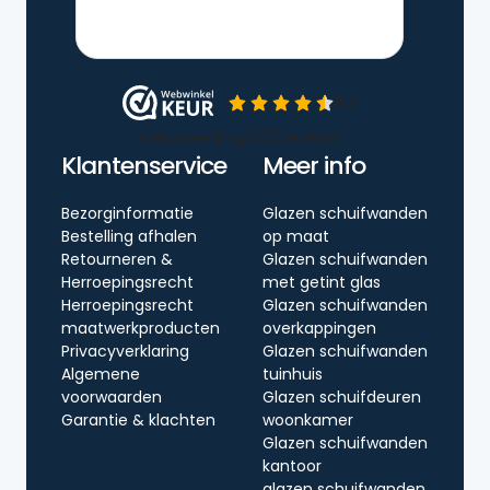
Klantenservice
Meer info
Bezorginformatie
Glazen schuifwanden
Bestelling afhalen
op maat
Retourneren &
Glazen schuifwanden
Herroepingsrecht
met getint glas
Herroepingsrecht
Glazen schuifwanden
maatwerkproducten
overkappingen
Privacyverklaring
Glazen schuifwanden
Algemene
tuinhuis
voorwaarden
Glazen schuifdeuren
Garantie & klachten
woonkamer
Glazen schuifwanden
kantoor
glazen schuifwanden