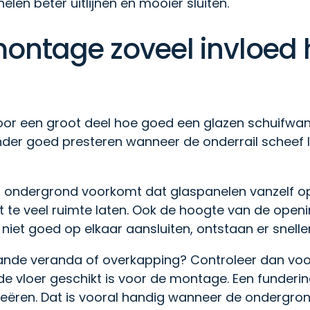
elen beter uitlijnen en mooier sluiten.
ntage zoveel invloed h
oor een groot deel hoe goed een glazen schuifwand
der goed presteren wanneer de onderrail scheef li
 ondergrond voorkomt dat glaspanelen vanzelf op
 te veel ruimte laten. Ook de hoogte van de openi
niet goed op elkaar aansluiten, ontstaan er sneller
ande veranda of overkapping? Controleer dan voor
 de vloer geschikt is voor de montage. Een funder
reëren. Dat is vooral handig wanneer de ondergrond 