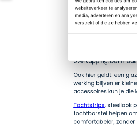
We gebruiken cookies om cont
waterafvoersysteem, z
websiteverkeer te analyseren
media, adverteren en analys
Is een gla
verstrekt of die ze hebben v
Een glazen schuifwand 
barrière tegen wind, w
overkapping. Dat maakt
Ook hier geldt: een g
werking blijven er klein
accessoires kun je die 
Tochtstrips
, steellook
tochtborstel helpen om
comfortabeler, zonder d