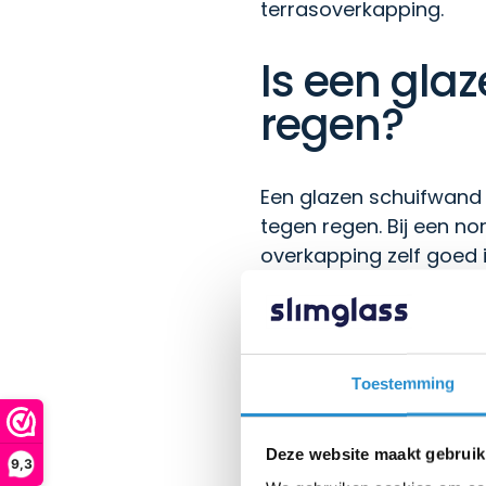
terrasoverkapping.
Is een gla
regen?
Een glazen schuifwand 
tegen regen. Bij een n
overkapping zelf goed 
Toch is het te absoluu
waarbij regen schuin t
de zijkanten naar binn
Toestemming
geklemd zitten.
De onderrail speelt hie
Deze website maakt gebruik
9,3
te leiden en waterophop