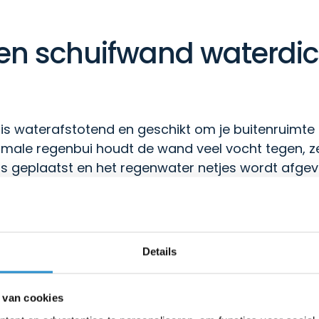
zen schuifwand waterdich
is waterafstotend en geschikt om je buitenruimt
ormale regenbui houdt de wand veel vocht tegen, 
is geplaatst en het regenwater netjes wordt afgev
t om een glazen schuifwand waterdicht te noemen. 
egen de wand blaast, kan er beperkt water via de 
en komen. Dat komt doordat de glaspanelen niet in
Details
rbij een belangrijke rol. Een rail met waterafvoer 
 van cookies
ing te beperken. Bij Slimglass zijn de rails voorzi