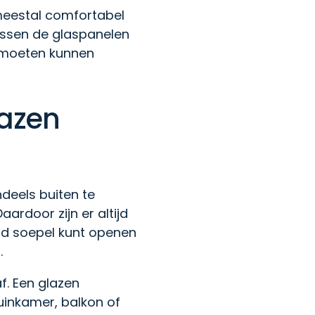
 meestal comfortabel
tussen de glaspanelen
n moeten kunnen
lazen
deels buiten te
ardoor zijn er altijd
nd soepel kunt openen
.
af. Een glazen
tuinkamer, balkon of