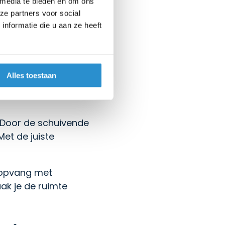
 media te bieden en om ons
wand wordt afgevoerd.
ze partners voor social
nformatie die u aan ze heeft
ht?
rmen samen een fysieke
Alles toestaan
n onder je
 Door de schuivende
Met de juiste
asopvang met
ak je de ruimte