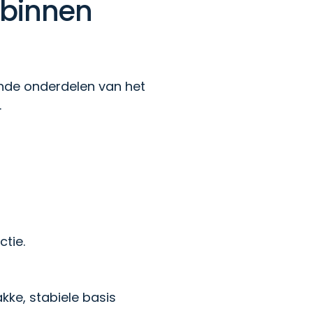
 binnen
ende onderdelen van het
.
tie.
kke, stabiele basis