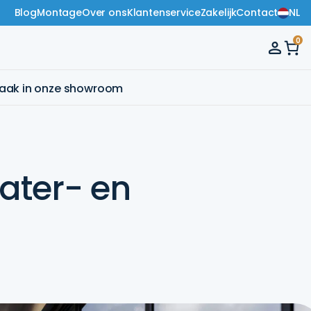
Blog
Montage
Over ons
Klantenservice
Zakelijk
Contact
NL
0
raak in onze showroom
ater- en