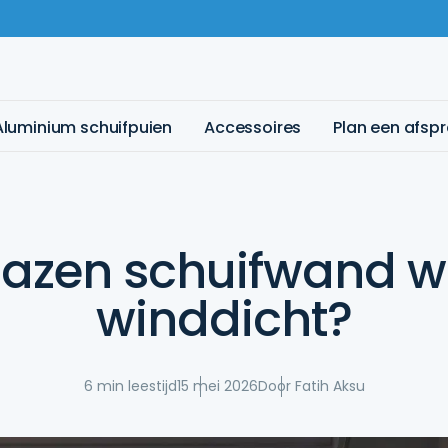
Aluminium schuifpuien
Accessoires
Plan een afsp
glazen schuifwand w
winddicht?
6 min leestijd
15 mei 2026
Door Fatih Aksu