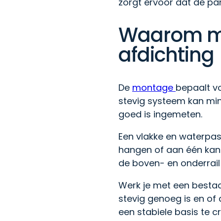
zorgt ervoor dat de pan
Waarom mo
afdichting
De
montage
bepaalt v
stevig systeem kan min
goed is ingemeten.
Een vlakke en waterpas
hangen of aan één kant
de boven- en onderrail 
Werk je met een besta
stevig genoeg is en of
een stabiele basis te c