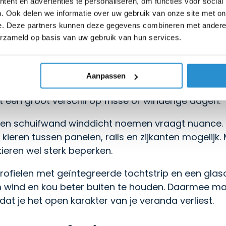
ent en advertenties te personaliseren, om functies voor social
odat regenwater beter via de onderzijde van de 
. Ook delen we informatie over uw gebruik van onze site met on
e. Deze partners kunnen deze gegevens combineren met andere i
zen schuifwand winddic
erzameld op basis van uw gebruik van hun services.
is in de praktijk goed windwerend. De panelen vo
Aanpassen
aardoor je minder last hebt van koude luchtstrome
 een groot verschil op frisse of winderige dagen.
lazen schuifwand winddicht noemen vraagt nuance.
e kieren tussen panelen, rails en zijkanten mogelijk. 
kieren wel sterk beperken.
 profielen met geïntegreerde tochtstrip en een gl
 wind en kou beter buiten te houden. Daarmee ma
at je het open karakter van je veranda verliest.