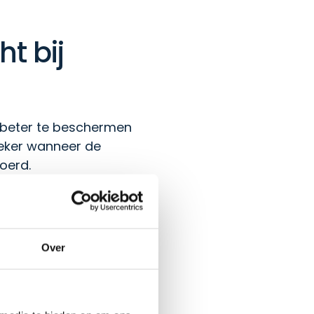
t bij
e beter te beschermen
zeker wanneer de
oerd.
Bij stevige slagregen,
overlappende delen of
 een vast rubberprofiel
Over
helpt om regenwater weg
en van een