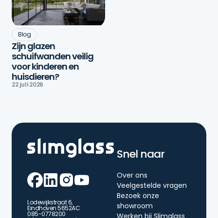
Blog
Zijn glazen
schuifwanden veilig
voor kinderen en
huisdieren?
22 juli 2026
Snel naar
Over ons
Veelgestelde vragen
Bezoek onze
Lodewijkstraat 6,
showroom
Eindhoven 5652AC
085-0778200
Werken bij Slimglass