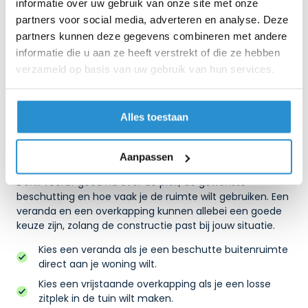
informatie over uw gebruik van onze site met onze
van 19 mm.
partners voor social media, adverteren en analyse. Deze
Ook de afwerking speelt mee. Je kunt kiezen voor helder
partners kunnen deze gegevens combineren met andere
glas als je maximaal zicht wilt houden, of privacyglas als
informatie die u aan ze heeft verstrekt of die ze hebben
je daglicht wilt combineren met minder inkijk. Met
verzameld op basis van uw gebruik van hun services.
steellook profielen
geef je de schuifwand een industriële
uitstraling en voeg je tegelijk extra bescherming tegen
tocht toe.
Alles toestaan
Waar let je op bij je keuze?
Aanpassen
De juiste keuze hangt af van je woning, tuin en gebruik.
Denk vooraf goed na over de plek, de gewenste
beschutting en hoe vaak je de ruimte wilt gebruiken. Een
veranda en een overkapping kunnen allebei een goede
keuze zijn, zolang de constructie past bij jouw situatie.
Kies een veranda als je een beschutte buitenruimte
direct aan je woning wilt.
Kies een vrijstaande overkapping als je een losse
zitplek in de tuin wilt maken.