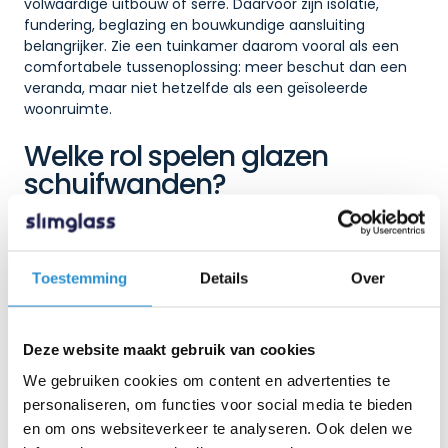
volwaardige uitbouw of serre. Daarvoor zijn isolatie,
fundering, beglazing en bouwkundige aansluiting
belangrijker. Zie een tuinkamer daarom vooral als een
comfortabele tussenoplossing: meer beschut dan een
veranda, maar niet hetzelfde als een geïsoleerde
woonruimte.
Welke rol spelen glazen
schuifwanden?
Glazen schuifwanden zijn interessant voor zowel een
veranda als een overkapping. Ze maken de ruimte
flexibeler. Op warme dagen schuif je de panelen open,
Toestemming
Details
Over
terwijl je ze bij wind of regen juist sluit. Zo behoud je het
zicht naar buiten en maak je de plek comfortabeler.
Deze website maakt gebruik van cookies
Bij Slimglass vind je glazen schuifwanden voor veranda’s,
terrasoverkappingen, balkons en tuinkamers. De
We gebruiken cookies om content en advertenties te
systemen zijn ontwikkeld voor een strakke afwerking en
personaliseren, om functies voor social media te bieden
soepel gebruik. Denk aan 10 mm gehard veiligheidsglas,
en om ons websiteverkeer te analyseren. Ook delen we
verstelbare wielen, een RVS-looprail en een lage onderrail