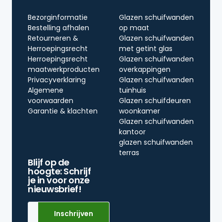
Bezorginformatie
Glazen schuifwanden
Bestelling afhalen
op maat
Retourneren &
Glazen schuifwanden
Herroepingsrecht
met getint glas
Herroepingsrecht
Glazen schuifwanden
maatwerkproducten
overkappingen
Privacyverklaring
Glazen schuifwanden
Algemene
tuinhuis
voorwaarden
Glazen schuifdeuren
Garantie & klachten
woonkamer
Glazen schuifwanden
kantoor
glazen schuifwanden
terras
Blijf op de
hoogte: Schrijf
je in voor onze
nieuwsbrief!