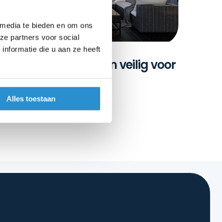
 media te bieden en om ons
ze partners voor social
nformatie die u aan ze heeft
 glazen schuifwanden veilig voor
eren en huisdieren?
026
Alles toestaan