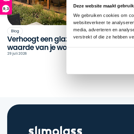
Deze website maakt gebruik
9,3
We gebruiken cookies om cont
websiteverkeer te analyseren
media, adverteren en analys
Blog
Verhoogt een glazen schuifwand de
W
verstrekt of die ze hebben v
waarde van je woning?
e
29 juli 2026
22