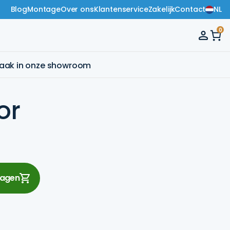
Blog
Montage
Over ons
Klantenservice
Zakelijk
Contact
NL
0
raak in onze showroom
or
wagen