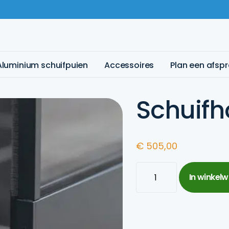
Aluminium schuifpuien
Accessoires
Plan een afsp
Schuifh
€
505,00
Schuifhor
In winkel
aantal