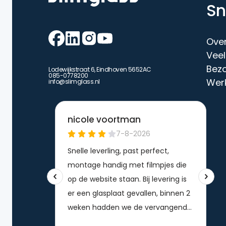
Sn
Ove
Veel
Bez
Lodewijkstraat 6, Eindhoven 5652AC
085-0778200
Werk
info@slimglass.nl