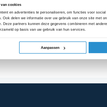
 van cookies
ent en advertenties te personaliseren, om functies voor social
. Ook delen we informatie over uw gebruik van onze site met on
e. Deze partners kunnen deze gegevens combineren met andere i
Blog
Blog
at te doen tegen vliegen onder
Zijn
erzameld op basis van uw gebruik van hun services.
en overkapping?
kind
 juli 2026
22 juli 2
Aanpassen