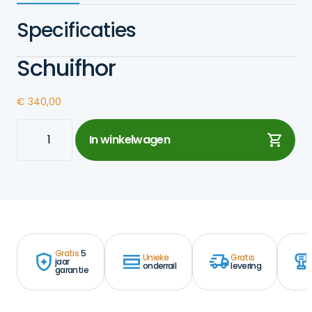
Specificaties
Schuifhor
€
340,00
Schuifhor
In winkelwagen
aantal
Gratis
5
Unieke
Gratis
jaar
onderrail
levering
garantie