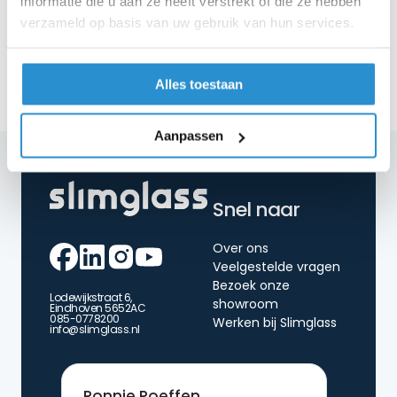
informatie die u aan ze heeft verstrekt of die ze hebben
verzameld op basis van uw gebruik van hun services.
Blog
Zijn glazen schuifwanden veilig voor kinderen
en huisdieren?
22 juli 2026
Alles toestaan
Aanpassen
Snel naar
Over ons
Veelgestelde vragen
Bezoek onze
Lodewijkstraat 6,
showroom
Eindhoven 5652AC
085-0778200
Werken bij Slimglass
info@slimglass.nl