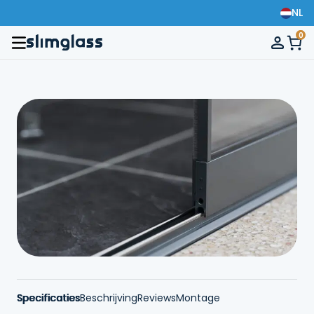
NL
0
Specificaties
Beschrijving
Reviews
Montage