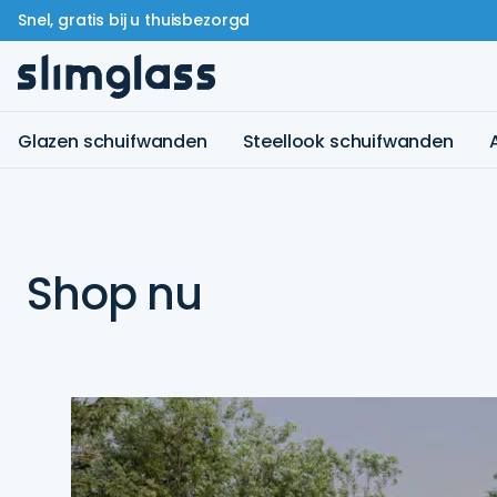
Snel, gratis bij u thuisbezorgd
Glazen schuifwanden
Steellook schuifwanden
Shop nu