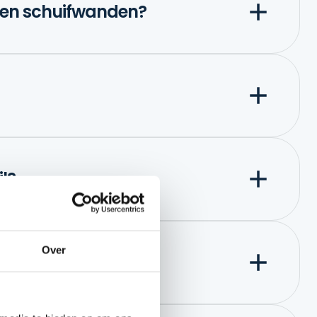
azen schuifwanden?
l?
Over
ifwand?