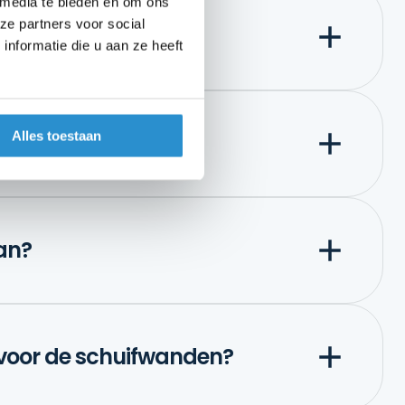
 media te bieden en om ons
ze partners voor social
ifwand?
nformatie die u aan ze heeft
Alles toestaan
eren?
an?
n voor de schuifwanden?