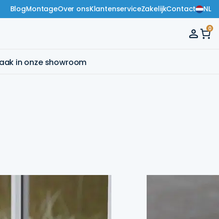
Blog
Montage
Over ons
Klantenservice
Zakelijk
Contact
NL
0
raak in onze showroom