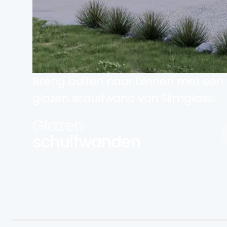
Breng buiten naar binnen met een
glazen schuifwand van Slimglass!
Glazen
schuifwanden