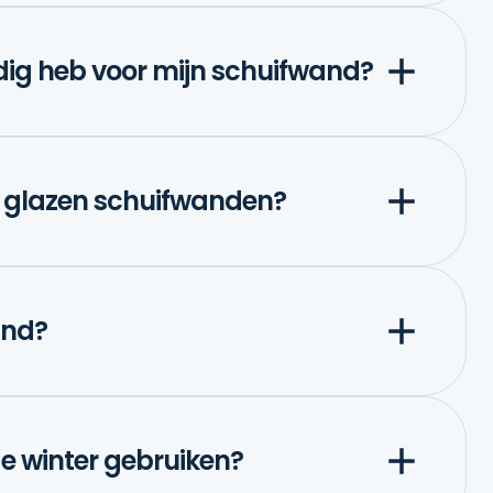
odig heb voor mijn schuifwand?
de glazen schuifwanden?
and?
e winter gebruiken?