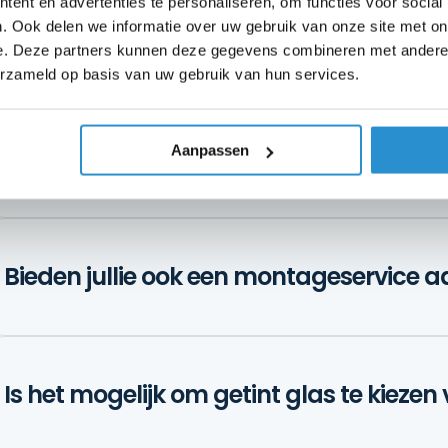
ent en advertenties te personaliseren, om functies voor social
. Ook delen we informatie over uw gebruik van onze site met on
Hoe bereken ik de breedte van de schu
e. Deze partners kunnen deze gegevens combineren met andere i
erzameld op basis van uw gebruik van hun services.
Aanpassen
Kan ik glazen schuifwanden zelf install
Bieden jullie ook een montageservice a
Is het mogelijk om getint glas te kieze