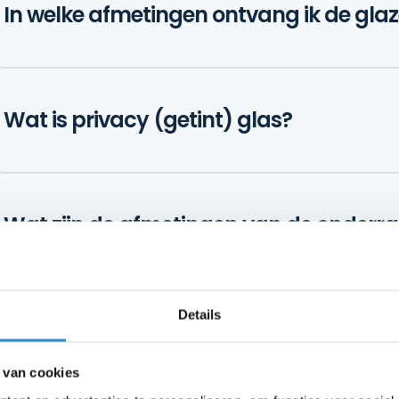
In welke afmetingen ontvang ik de gl
Wat is privacy (getint) glas?
Wat zijn de afmetingen van de onderrai
Details
Hoe bereken ik de hoogte van de schu
 van cookies