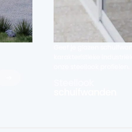
Geef je glazen schuifwa
karakteristieke industrië
onze steellook profielen.
Steellook
schuifwanden